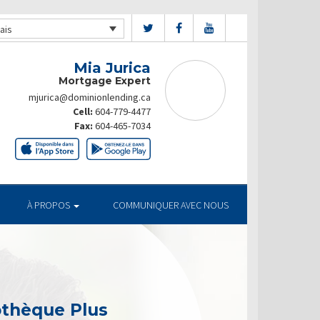
ais
Mia Jurica
Mortgage Expert
mjurica@dominionlending.ca
Cell:
604-779-4477
Fax:
604-465-7034
À PROPOS
COMMUNIQUER AVEC NOUS
othèque Plus