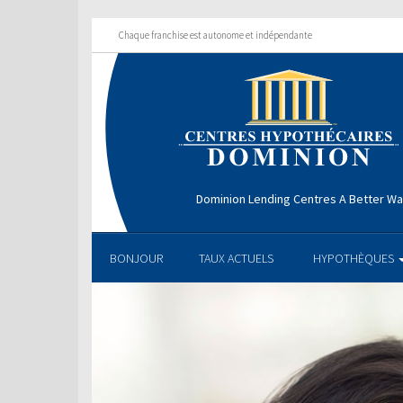
Chaque franchise est autonome et indépendante
Dominion Lending Centres A Better W
BONJOUR
TAUX ACTUELS
HYPOTHÈQUES