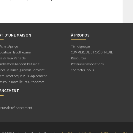
AT D’UNE MAISON
À PROPOS
 Achat Aperçu
Témoignages
obation Hypothécaire
COMMERCIAL ET CRÉDIT-BAIL
e Vs Taux Variable
Ressources
dre Votre Rapport De Crédit
Prêteurs et associations
ner La Durée Qui Vous Convient
Contactez-nous
otre Hypothèque Plus Rapidement
ns Pour Travailleurs Autonomes
NANCEMENT
teurs de refinancement