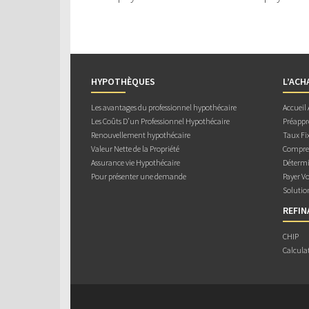
HYPOTHÈQUES
L’ACH
Les avantages du professionnel hypothécaire
Accueil
Les Coûts D’un Professionnel Hypothécaire
Préappr
Renouvellement hypothécaire
Taux Fix
Valeur Nette de la Propriété
Compren
Assurance vie Hypothécaire
Détermi
Pour présenter une demande
Payer V
Solutio
REFI
CHIP
Calcula